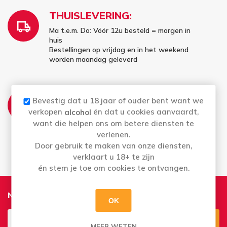
THUISLEVERING:
Ma t.e.m. Do: Vóór 12u besteld = morgen in
huis
Bestellingen op vrijdag en in het weekend
worden maandag geleverd
AFHALEN:
Bevestig dat u 18 jaar of ouder bent want we
Ma t.e.m. Za: Uw bestelling staat 4 uur later
verkopen
én dat u cookies aanvaardt,
alcohol
al voor u klaar
want die helpen ons om betere diensten te
Bestellingen op zondag kan u vanaf maandag
verlenen.
afhalen
Door gebruik te maken van onze diensten,
verklaart u 18+ te zijn
én stem je toe om cookies te ontvangen.
Nieuwsbrief
OK
MEER WETEN