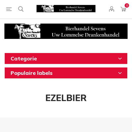
0
Categorie
Populaire labels
EZELBIER