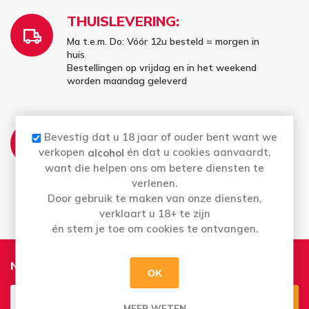
THUISLEVERING:
Ma t.e.m. Do: Vóór 12u besteld = morgen in
huis
Bestellingen op vrijdag en in het weekend
worden maandag geleverd
AFHALEN:
Bevestig dat u 18 jaar of ouder bent want we
Ma t.e.m. Za: Uw bestelling staat 4 uur later
verkopen
én dat u cookies aanvaardt,
alcohol
al voor u klaar
want die helpen ons om betere diensten te
Bestellingen op zondag kan u vanaf maandag
verlenen.
afhalen
Door gebruik te maken van onze diensten,
verklaart u 18+ te zijn
én stem je toe om cookies te ontvangen.
Nieuwsbrief
OK
MEER WETEN