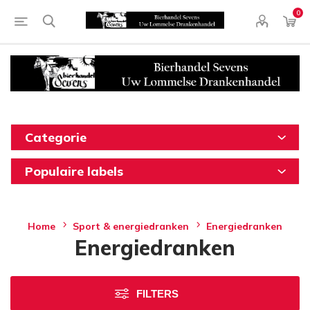
0
Categorie
Populaire labels
Home
Sport & energiedranken
Energiedranken
Energiedranken
FILTERS