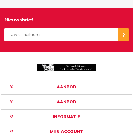
Nieuwsbrief
Aanmelden
Opzeggen
AANBOD
AANBOD
INFORMATIE
MIJN ACCOUNT