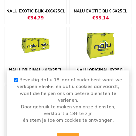
NALU EXOTIC BLIK 4X6X25CL
NALU EXOTIC BLIK 6X25CL
€34,79
€55,14
NALU ORIGINAL 4X6X25CL
NALU ORIGINAL 6X25CL
€28,29
€7,74
Bevestig dat u 18 jaar of ouder bent want we
verkopen
én dat u cookies aanvaardt,
alcohol
want die helpen ons om betere diensten te
verlenen.
Door gebruik te maken van onze diensten,
verklaart u 18+ te zijn
én stem je toe om cookies te ontvangen.
RED BULL BLIK 24X25CL
RED BULL BLIK 25CL
€33,29
€1,69