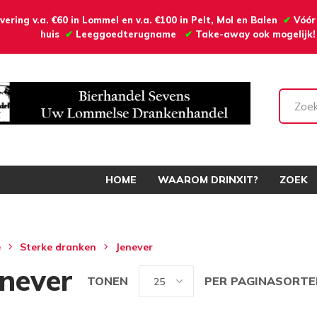
vering v.a. €60 in Lommel en v.a. €100 in Pelt, Mol en Balen
✔
Vóór
huis
✔
Leeggoedterugname
✔
Take-away ook mogelijk!
HOME
WAAROM DRINXIT?
ZOEK
e
Sterke dranken
Jenever
enever
TONEN
PER PAGINA
SORTE