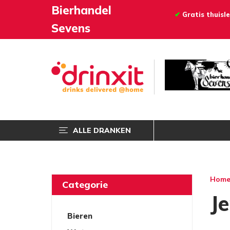
Bierhandel
✔
Gratis thuisle
Sevens
ALLE DRANKEN
Hom
Categorie
J
Bieren