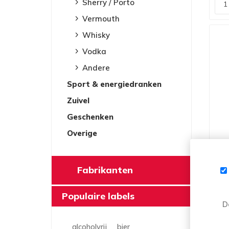
Sherry / Porto
Vermouth
Whisky
Vodka
Andere
Sport & energiedranken
Zuivel
Geschenken
Overige
FIL
Fabrikanten
Populaire labels
D
alcoholvrij
bier