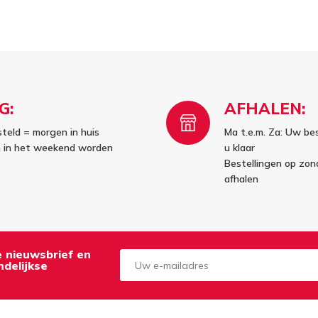
G:
AFHALEN:
steld = morgen in huis
Ma t.e.m. Za: Uw bes
en in het weekend worden
u klaar
Bestellingen op zo
afhalen
de nieuwsbrief en
delijkse
Aanmelden
Opzeggen