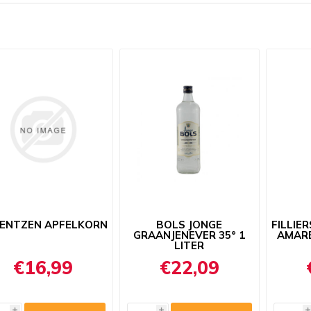
ENTZEN APFELKORN
BOLS JONGE
FILLIE
GRAANJENEVER 35° 1
AMARE
LITER
€16,99
€22,09
i
i
i