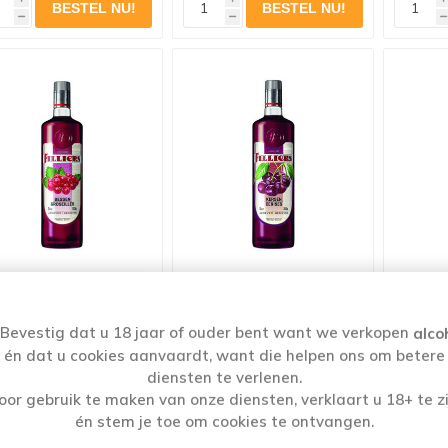
h
h
h
LIERS FRUITJENEVER
FILLIERS FRUITJENEVER
HER
BESSEN 20% 70 CL
KERS 20% 70 CL
JEN
Bevestig dat u 18 jaar of ouder bent want we verkopen
alco
€15,69
€16,19
én dat u cookies aanvaardt, want die helpen ons om betere
diensten te verlenen.
oor gebruik te maken van onze diensten, verklaart u 18+ te zi
i
i
i
én stem je toe om cookies te ontvangen.
h
h
h