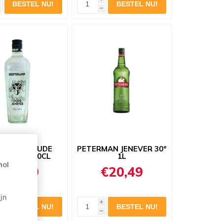
h
TEKAMP OUDE
PETERMAN JENEVER 30°
EVER 35° 70CL
1L
hol
€22,79
€20,49
jn
i
h