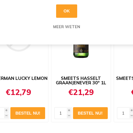
OK
MEER WETEN
ERMAN LUCKY LEMON
SMEETS HASSELT
SMEETS
GRAANJENEVER 30° 1L
€12,79
€21,29
i
i
i
h
h
h