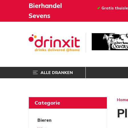
Bierhandel
✔
Gratis thuisle
Sevens
ALLE DRANKEN
Hom
Categorie
P
Bieren