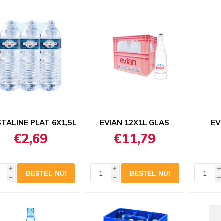
STALINE PLAT 6X1,5L
EVIAN 12X1L GLAS
EV
€2,69
€11,79
i
i
i
h
h
h