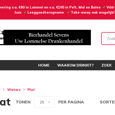
vering v.a. €60 in Lommel en v.a. €100 in Pelt, Mol en Balen
✔
Vóór
huis
✔
Leeggoedterugname
✔
Take-away ook mogelijk!
HOME
WAAROM DRINXIT?
ZOEK
e
Waters
Plat
lat
TONEN
PER PAGINA
SORTE