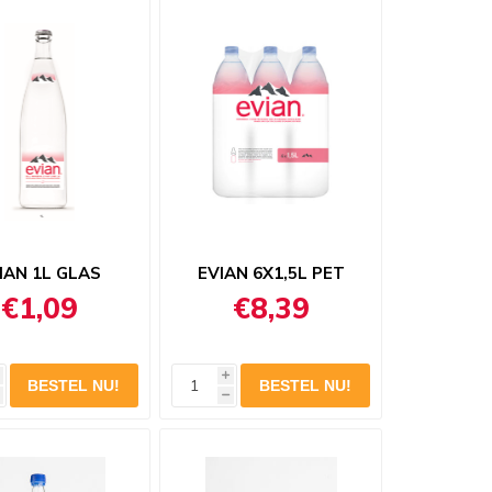
IAN 1L GLAS
EVIAN 6X1,5L PET
€1,09
€8,39
i
h