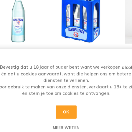
OLSTEINER NATURELL
GEROLSTEINER NATURELL
ORDAL
GLAS 1L
GLAS 6X1L
Bevestig dat u 18 jaar of ouder bent want we verkopen
alco
€0,89
€4,89
én dat u cookies aanvaardt, want die helpen ons om betere
diensten te verlenen.
oor gebruik te maken van onze diensten, verklaart u 18+ te zi
i
i
i
én stem je toe om cookies te ontvangen.
h
h
h
OK
MEER WETEN