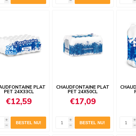
h
h
h
AUDFONTAINE PLAT
CHAUDFONTAINE PLAT
CHAUD
PET 24X33CL
PET 24X50CL
€12,59
€17,09
i
i
i
h
h
h