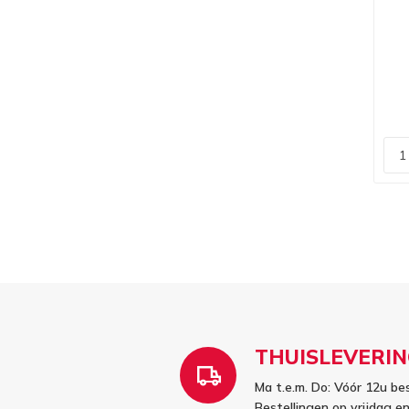
THUISLEVERIN
Ma t.e.m. Do: Vóór 12u be
Bestellingen op vrijdag 