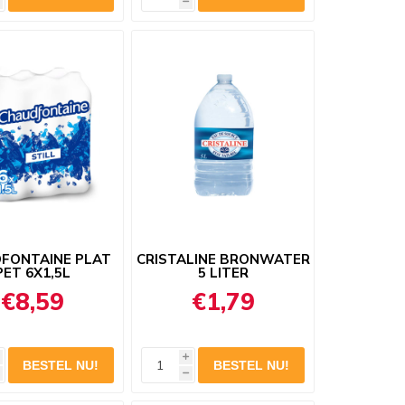
h
FONTAINE PLAT
CRISTALINE BRONWATER
PET 6X1,5L
5 LITER
€8,59
€1,79
i
h