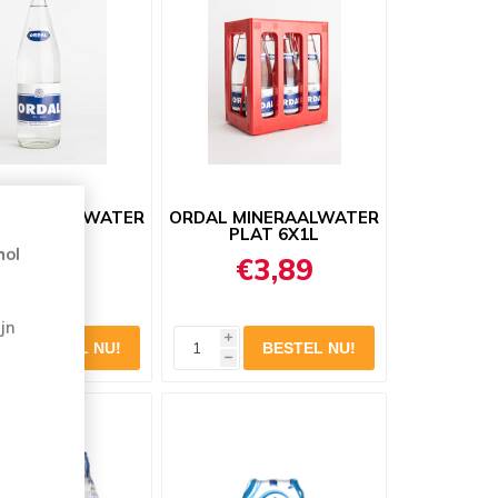
 MINERAALWATER
ORDAL MINERAALWATER
PLAT 1L
PLAT 6X1L
hol
€0,69
€3,89
jn
i
h