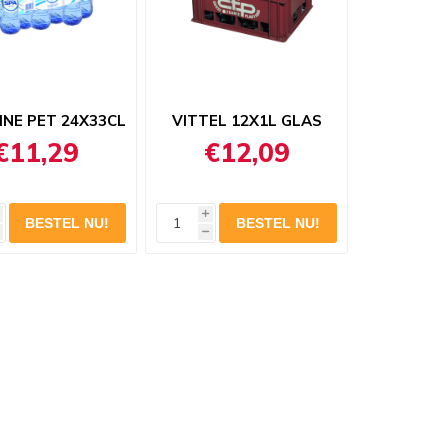
INE PET 24X33CL
VITTEL 12X1L GLAS
€11,29
€12,09
i
h