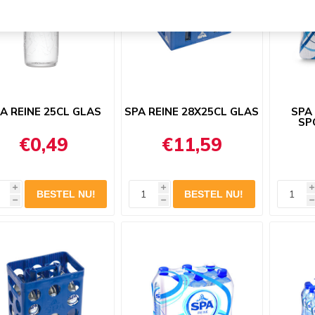
A REINE 25CL GLAS
SPA REINE 28X25CL GLAS
SPA 
SP
€0,49
€11,59
i
i
i
h
h
h