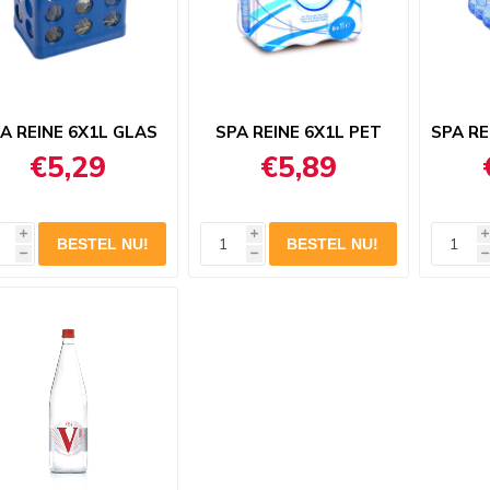
A REINE 6X1L GLAS
SPA REINE 6X1L PET
SPA RE
€5,29
€5,89
i
i
i
h
h
h