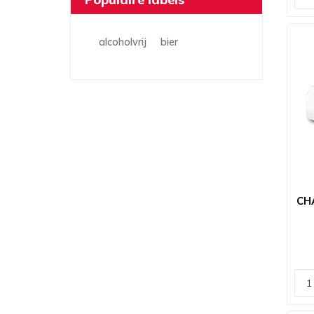
alcoholvrij
bier
CH