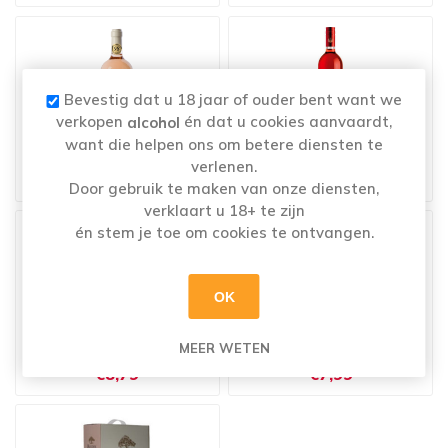
Bevestig dat u 18 jaar of ouder bent want we
verkopen
én dat u cookies aanvaardt,
alcohol
want die helpen ons om betere diensten te
Passofino Rosato
Zenato Bardolino Chiaretto
verlenen.
€12,39
€9,89
Door gebruik te maken van onze diensten,
verklaart u 18+ te zijn
én stem je toe om cookies te ontvangen.
OK
MEER WETEN
Porca de Murça Rosé
Buitengewoon Rosé
€8,79
€7,99