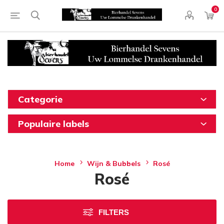
0
Categorie
Populaire labels
Home
Wijn & Bubbels
Rosé
Rosé
FILTERS