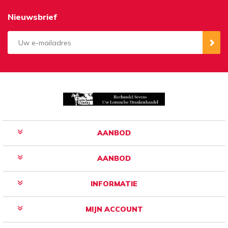
Nieuwsbrief
Aanmelden
Opzeggen
AANBOD
AANBOD
INFORMATIE
MIJN ACCOUNT