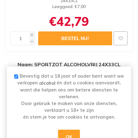
24X33CL
Leeggoed
: €7,00
€42,79
i
h
Naam
: SPORTZOT ALCOHOLVRIJ 24X33CL
Merk:
SPORTZOT
Bevestig dat u 18 jaar of ouder bent want we
Categorie: Alcoholarm en alcoholvrij
verkopen
én dat u cookies aanvaardt,
alcohol
Alcoholpercentage
: 0,4%
want die helpen ons om betere diensten te
verlenen.
Door gebruik te maken van onze diensten,
verklaart u 18+ te zijn
Sportzot is het eerste alcoholvrije speciaalbier
én stem je toe om cookies te ontvangen.
en streekbieren met smaak in België. Door het
gebruik van aromatische hop heeft het een
OK