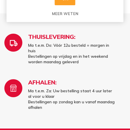
complex karakter met toetsen van citrus.
MEER WETEN
THUISLEVERING:
Ma t.e.m. Do: Vóór 12u besteld = morgen in
huis
Bestellingen op vrijdag en in het weekend
worden maandag geleverd
AFHALEN:
Ma t.e.m. Za: Uw bestelling staat 4 uur later
al voor u klaar
Bestellingen op zondag kan u vanaf maandag
afhalen