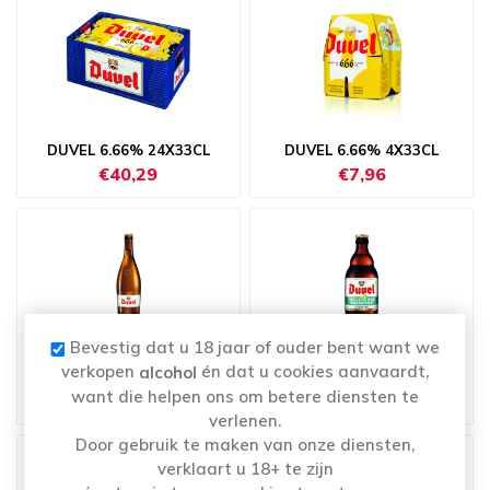
DUVEL 6.66% 24X33CL
DUVEL 6.66% 4X33CL
€40,29
€7,96
Bevestig dat u 18 jaar of ouder bent want we
DUVEL 75CL
DUVEL TRIPEL HOP
verkopen
én dat u cookies aanvaardt,
alcohol
CASHMERE 33CL
want die helpen ons om betere diensten te
€5,39
€2,49
verlenen.
Door gebruik te maken van onze diensten,
verklaart u 18+ te zijn