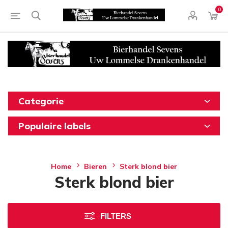
0
Categorie
Populaire labels
Home
Bieren
Sterk blond bier
Sterk blond bier
FILTERS