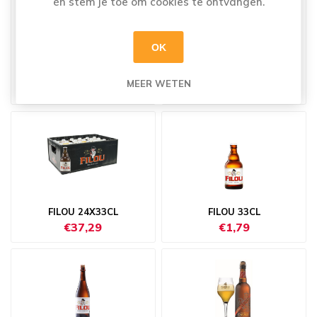
én stem je toe om cookies te ontvangen.
OK
DUVEL TRIPEL HOP CITRA
DUVEL TRIPEL HOP CITRA
24X33CL
33CL
MEER WETEN
€53,69
€2,59
FILOU 24X33CL
FILOU 33CL
€37,29
€1,79