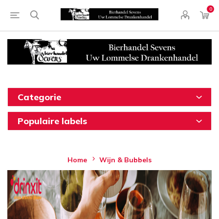
0
Categorie
Populaire labels
Home
Wijn & Bubbels